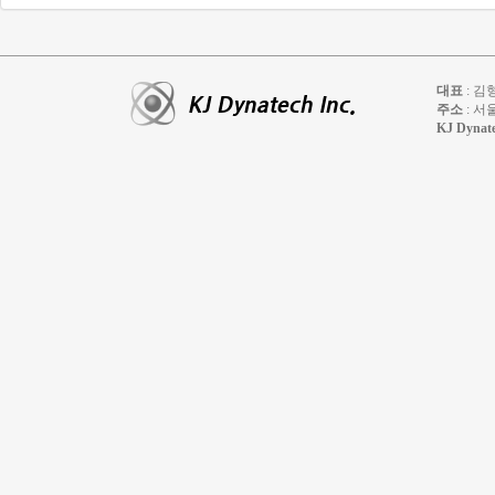
대표
: 
주소
: 서
KJ Dynatec